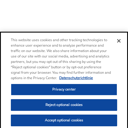
This website uses cookies and other tracking technologies to
enhance user experience and to analyze performance and
traffic on our website. We also share information about your
use of our site with our social media, advertising and analytics
partners, but you may opt out of this sharing by using the
“Reject optional cookies” button or by opt-out preference
signal from your browser. You may find further information and
options in the Privacy Center.
Datenschutzrichtlinie
Privacy center
Reject optional cookies
Accept optional cookies