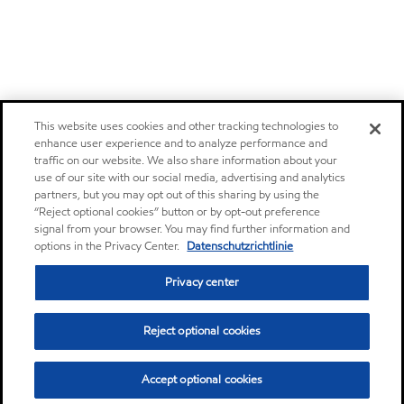
This website uses cookies and other tracking technologies to
enhance user experience and to analyze performance and
traffic on our website. We also share information about your
use of our site with our social media, advertising and analytics
partners, but you may opt out of this sharing by using the
“Reject optional cookies” button or by opt-out preference
signal from your browser. You may find further information and
options in the Privacy Center.
Datenschutzrichtlinie
Privacy center
Reject optional cookies
Accept optional cookies