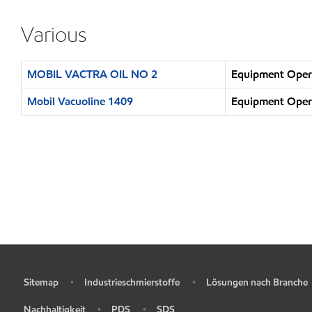
Various
MOBIL VACTRA OIL NO 2
Equipment Opera
Mobil Vacuoline 1409
Equipment Opera
Sitemap
Industrieschmierstoffe
Lösungen nach Branche
•
•
•
Nachhaltigkeit
PDS
SDS
•
•
•