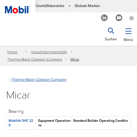
Geschäftsbereiche
Globale Marken
•
Suchen
Menü
Home
Industrieschmierstoffe
Thermo-Black-Clawson-Company
Micar
Thermo-Black-Clawson-Company
Micar
Bearing
Mobilith SHC 22
Equipment Operation : Standard Builder Operating Conditio
0
ns