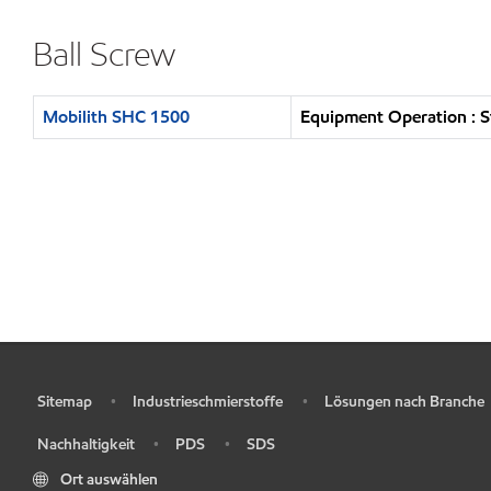
Ball Screw
Mobilith SHC 1500
Equipment Operation : S
Sitemap
Industrieschmierstoffe
Lösungen nach Branche
•
•
•
Nachhaltigkeit
PDS
SDS
•
•
•
Ort auswählen