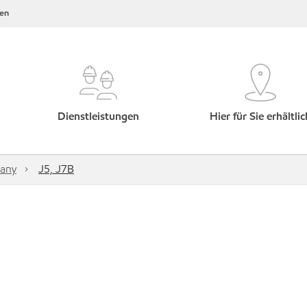
en
Dienstleistungen
Hier für Sie erhältlic
any
J5, J7B