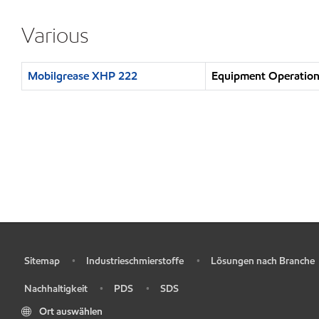
Various
Mobilgrease XHP 222
Equipment Operation 
Sitemap
Industrieschmierstoffe
Lösungen nach Branche
•
•
•
Nachhaltigkeit
PDS
SDS
•
•
•
Ort auswählen