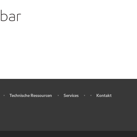
gbar
Technische Ressourcen
Services
Kontakt
•
•
•
•