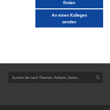
finden
An einen Kollegen
senden