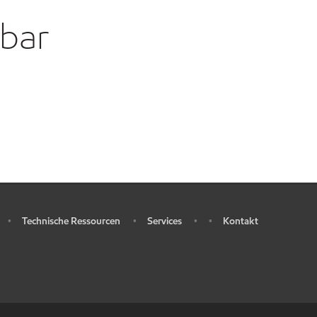
gbar
Technische Ressourcen
Services
Kontakt
•
•
•
•