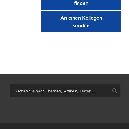
finden
An einen Kollegen
senden