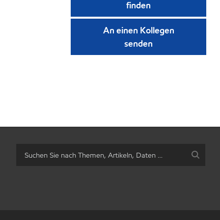
finden
An einen Kollegen
senden