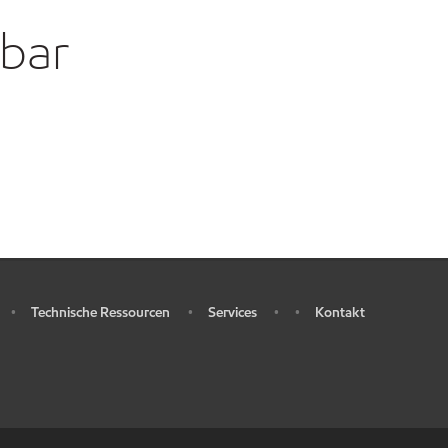
gbar
Technische Ressourcen
Services
Kontakt
•
•
•
•