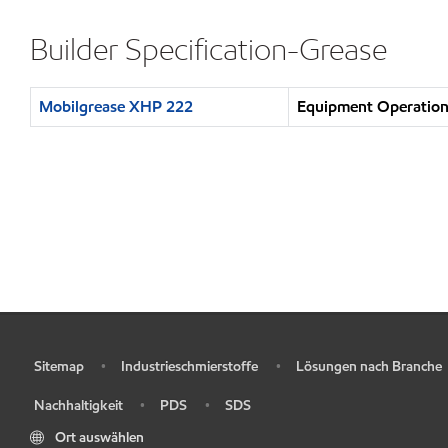
Builder Specification-Grease
Mobilgrease XHP 222
Equipment Operation 
Sitemap
Industrieschmierstoffe
Lösungen nach Branche
•
•
•
Nachhaltigkeit
PDS
SDS
•
•
•
Ort auswählen