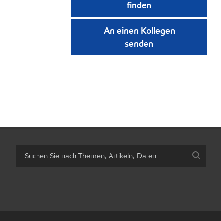
finden
An einen Kollegen
senden