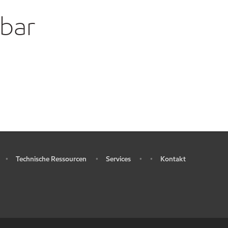
gbar
Technische Ressourcen
Services
Kontakt
•
•
•
•