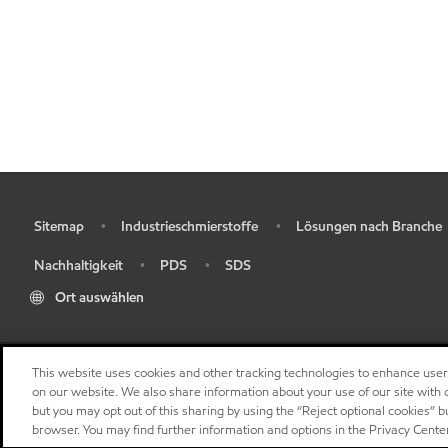
Sitemap
Industrieschmierstoffe
Lösungen nach Branche
•
•
•
Nachhaltigkeit
PDS
SDS
•
•
•
Ort auswählen
This website uses cookies and other tracking technologies to enhance use
on our website. We also share information about your use of our site with o
but you may opt out of this sharing by using the “Reject optional cookies” 
browser. You may find further information and options in the Privacy Cente