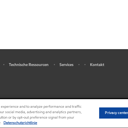
Technische Ressourcen
Services
Kontakt
•
•
•
•
r experience and to analyze performance and traffic
•
Privacy center (Do not sell or share my personal 
ur social media, advertising and analytics partners,
Privacy cente
button or by opt-out preference signal from your
r.
Datenschutzrichtlinie