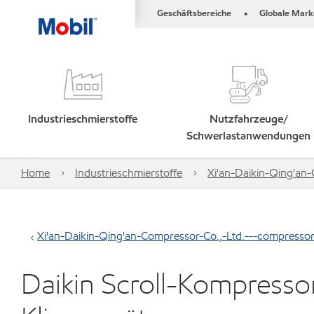
Geschäftsbereiche
Globale Mark
•
Industrieschmierstoffe
Nutzfahrzeuge/
Schwerlastanwendungen
Home
Industrieschmierstoffe
Xi'an-Daikin-Qing'an
Xi'an-Daikin-Qing'an-Compressor-Co.,-Ltd.---compresso
Daikin Scroll-Kompressor,