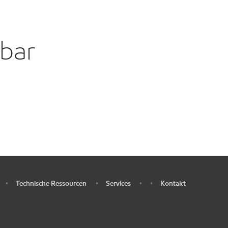
gbar
Technische Ressourcen
Services
Kontakt
•
•
•
•