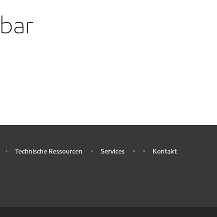
gbar
Technische Ressourcen
Services
Kontakt
•
•
•
•