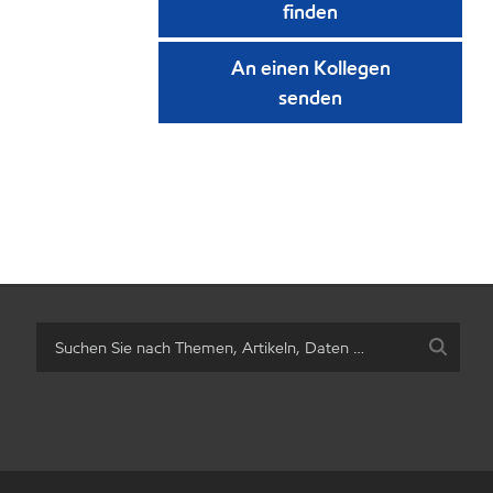
finden
An einen Kollegen
senden