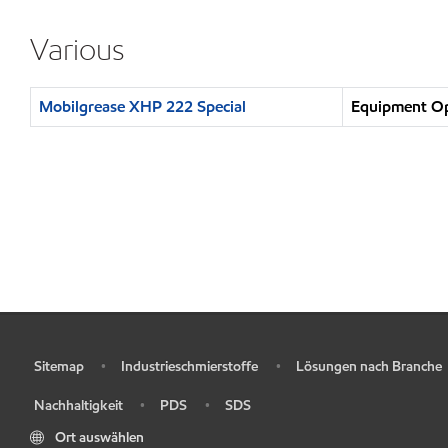
Various
Mobilgrease XHP 222 Special
Equipment Ope
Sitemap
Industrieschmierstoffe
Lösungen nach Branche
•
•
•
Nachhaltigkeit
PDS
SDS
•
•
•
Ort auswählen