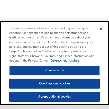
This website uses cookies and other tracking technologies to
enhance user experience and to analyze performance and
traffic on our website. We also share information about your
use of our site with our social media, advertising and analytics
partners, but you may opt out of this sharing by using the
“Reject optional cookies” button or by opt-out preference
signal from your browser. You may find further information and
options in the Privacy Center.
Datenschutzrichtlinie
Privacy center
Reject optional cookies
Accept optional cookies