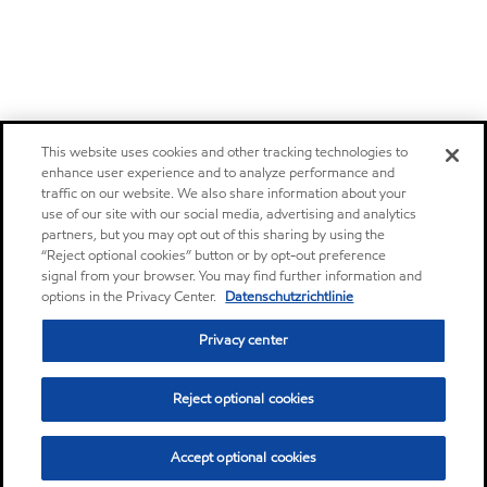
This website uses cookies and other tracking technologies to
enhance user experience and to analyze performance and
traffic on our website. We also share information about your
use of our site with our social media, advertising and analytics
partners, but you may opt out of this sharing by using the
“Reject optional cookies” button or by opt-out preference
signal from your browser. You may find further information and
options in the Privacy Center.
Datenschutzrichtlinie
Privacy center
Reject optional cookies
Accept optional cookies