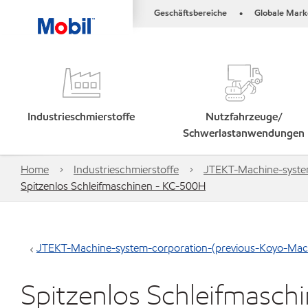
Geschäftsbereiche
Globale Mark
•
Industrieschmierstoffe
Nutzfahrzeuge/
Schwerlastanwendungen
Home
Industrieschmierstoffe
JTEKT-Machine-system-
Spitzenlos Schleifmaschinen - KC-500H
JTEKT-Machine-system-corporation-(previous-Koyo-Machin
Spitzenlos Schleifmasch