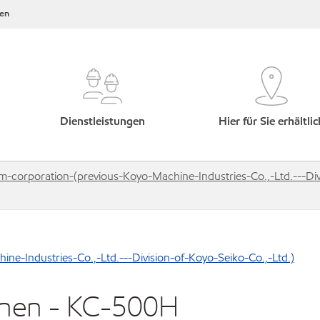
en
Dienstleistungen
Hier für Sie erhältlic
corporation-(previous-Koyo-Machine-Industries-Co.,-Ltd.---Divi
e-Industries-Co.,-Ltd.---Division-of-Koyo-Seiko-Co.,-Ltd.)
inen - KC-500H