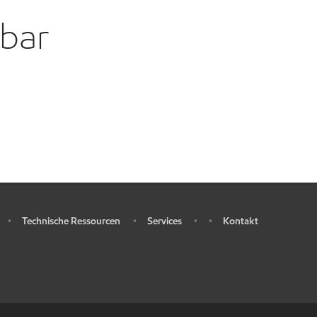
gbar
Technische Ressourcen
Services
Kontakt
•
•
•
•