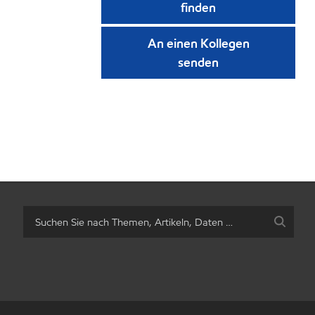
finden
An einen Kollegen
senden