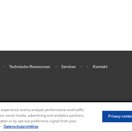
Technische Ressourcen
Services
Kontakt
•
•
•
•
r experience and to analyze performance and traffic
•
Privacy center (Do not sell or share my personal 
ur social media, advertising and analytics partners,
Privacy cente
button or by opt-out preference signal from your
r.
Datenschutzrichtlinie