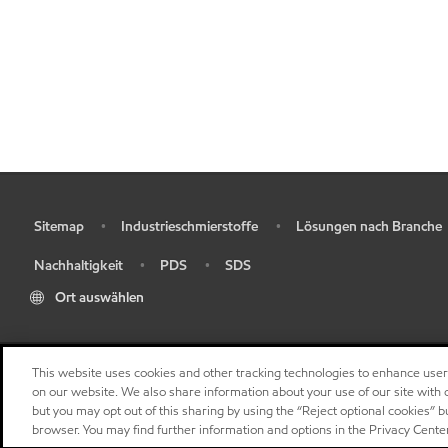
Sitemap
Industrieschmierstoffe
Lösungen nach Branche
•
•
•
Nachhaltigkeit
PDS
SDS
•
•
•
Ort auswählen
This website uses cookies and other tracking technologies to enhance use
on our website. We also share information about your use of our site with o
but you may opt out of this sharing by using the “Reject optional cookies” 
browser. You may find further information and options in the Privacy Cente