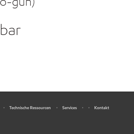
ko-gun)
gbar
Technische Ressourcen
Services
Kontakt
•
•
•
•