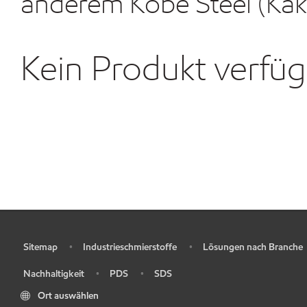
anderem Kobe Steel (Ka
Kein Produkt verfü
Sitemap
Industrieschmierstoffe
Lösungen nach Branche
•
•
•
Nachhaltigkeit
PDS
SDS
•
•
•
Ort auswählen