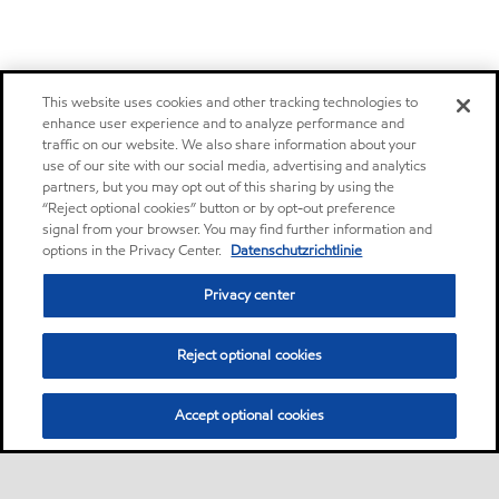
This website uses cookies and other tracking technologies to
enhance user experience and to analyze performance and
traffic on our website. We also share information about your
use of our site with our social media, advertising and analytics
partners, but you may opt out of this sharing by using the
“Reject optional cookies” button or by opt-out preference
signal from your browser. You may find further information and
options in the Privacy Center.
Datenschutzrichtlinie
Privacy center
Reject optional cookies
Accept optional cookies