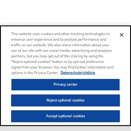
This website uses cookies and other tracking technologies to
enhance user experience and to analyze performance and
traffic on our website. We also share information about your
use of our site with our social media, advertising and analytics
partners, but you may opt out of this sharing by using the
“Reject optional cookies” button or by opt-out preference
signal from your browser. You may find further information and
options in the Privacy Center.
Datenschutzrichtlinie
Privacy center
Reject optional cookies
Accept optional cookies