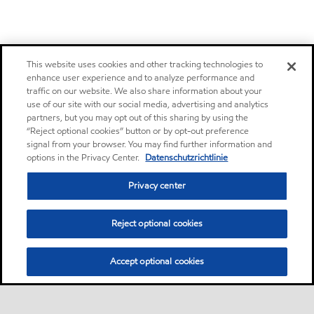
This website uses cookies and other tracking technologies to
enhance user experience and to analyze performance and
traffic on our website. We also share information about your
use of our site with our social media, advertising and analytics
partners, but you may opt out of this sharing by using the
“Reject optional cookies” button or by opt-out preference
signal from your browser. You may find further information and
options in the Privacy Center.
Datenschutzrichtlinie
Privacy center
Reject optional cookies
Accept optional cookies