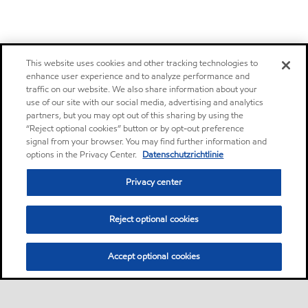
This website uses cookies and other tracking technologies to
enhance user experience and to analyze performance and
traffic on our website. We also share information about your
use of our site with our social media, advertising and analytics
partners, but you may opt out of this sharing by using the
“Reject optional cookies” button or by opt-out preference
signal from your browser. You may find further information and
options in the Privacy Center.
Datenschutzrichtlinie
Privacy center
Reject optional cookies
Accept optional cookies