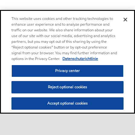
This website uses cookies and other tracking technologies to
enhance user experience and to analyze performance and
traffic on our website. We also share information about your
use of our site with our social media, advertising and analytics
partners, but you may opt out of this sharing by using the
“Reject optional cookies” button or by opt-out preference
signal from your browser. You may find further information and
options in the Privacy Center.
Datenschutzrichtlinie
Privacy center
Reject optional cookies
Accept optional cookies