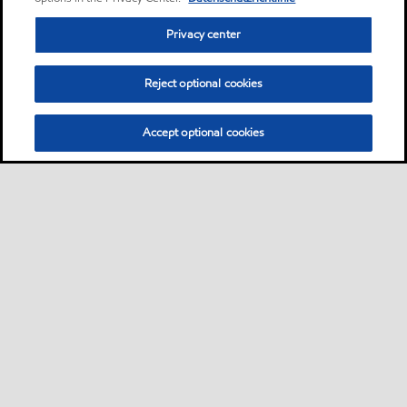
Privacy center
Reject optional cookies
Accept optional cookies
Sitemap
Industrieschmierstoffe
Lösungen nach Branche
•
•
•