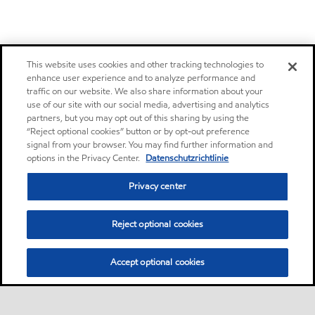
This website uses cookies and other tracking technologies to
enhance user experience and to analyze performance and
traffic on our website. We also share information about your
use of our site with our social media, advertising and analytics
partners, but you may opt out of this sharing by using the
“Reject optional cookies” button or by opt-out preference
signal from your browser. You may find further information and
options in the Privacy Center.
Datenschutzrichtlinie
Privacy center
Reject optional cookies
Accept optional cookies