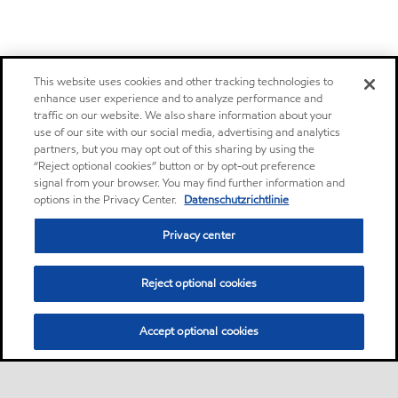
This website uses cookies and other tracking technologies to
enhance user experience and to analyze performance and
traffic on our website. We also share information about your
use of our site with our social media, advertising and analytics
partners, but you may opt out of this sharing by using the
“Reject optional cookies” button or by opt-out preference
signal from your browser. You may find further information and
options in the Privacy Center.
Datenschutzrichtlinie
Privacy center
Reject optional cookies
Accept optional cookies