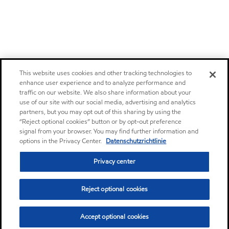
This website uses cookies and other tracking technologies to
enhance user experience and to analyze performance and
traffic on our website. We also share information about your
use of our site with our social media, advertising and analytics
partners, but you may opt out of this sharing by using the
“Reject optional cookies” button or by opt-out preference
signal from your browser. You may find further information and
options in the Privacy Center.
Datenschutzrichtlinie
Privacy center
Reject optional cookies
Accept optional cookies