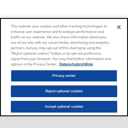
This website uses cookies and other tracking technologies to
enhance user experience and to analyze performance and
traffic on our website. We also share information about your
use of our site with our social media, advertising and analytics
partners, but you may opt out of this sharing by using the
“Reject optional cookies” button or by opt-out preference
signal from your browser. You may find further information and
options in the Privacy Center.
Datenschutzrichtlinie
Privacy center
Reject optional cookies
Accept optional cookies