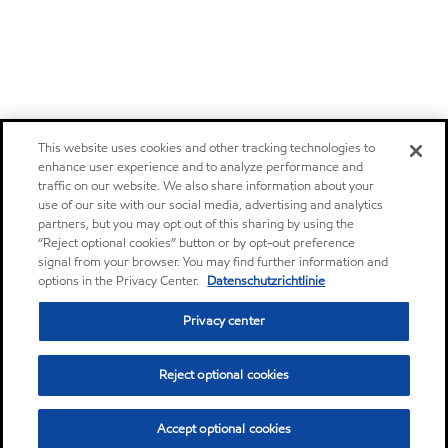
This website uses cookies and other tracking technologies to
enhance user experience and to analyze performance and
traffic on our website. We also share information about your
use of our site with our social media, advertising and analytics
partners, but you may opt out of this sharing by using the
“Reject optional cookies” button or by opt-out preference
signal from your browser. You may find further information and
options in the Privacy Center.
Datenschutzrichtlinie
Privacy center
Reject optional cookies
Accept optional cookies