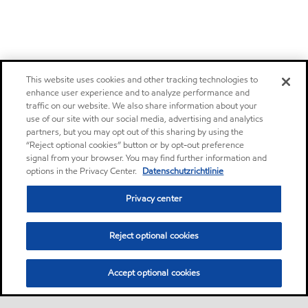
This website uses cookies and other tracking technologies to
enhance user experience and to analyze performance and
traffic on our website. We also share information about your
use of our site with our social media, advertising and analytics
partners, but you may opt out of this sharing by using the
“Reject optional cookies” button or by opt-out preference
signal from your browser. You may find further information and
options in the Privacy Center.
Datenschutzrichtlinie
Privacy center
Reject optional cookies
Accept optional cookies