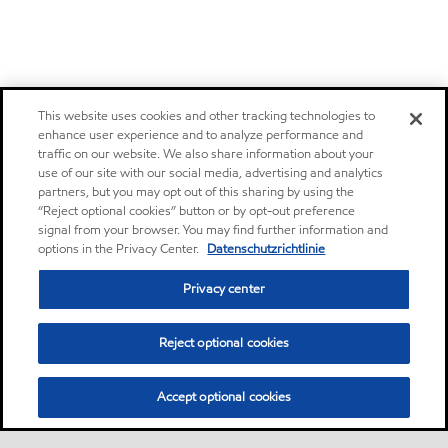
This website uses cookies and other tracking technologies to
enhance user experience and to analyze performance and
traffic on our website. We also share information about your
use of our site with our social media, advertising and analytics
partners, but you may opt out of this sharing by using the
“Reject optional cookies” button or by opt-out preference
signal from your browser. You may find further information and
options in the Privacy Center.
Datenschutzrichtlinie
Privacy center
Reject optional cookies
Accept optional cookies