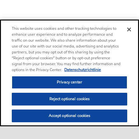
This website uses cookies and other tracking technologies to
enhance user experience and to analyze performance and
traffic on our website. We also share information about your
use of our site with our social media, advertising and analytics
partners, but you may opt out of this sharing by using the
“Reject optional cookies” button or by opt-out preference
signal from your browser. You may find further information and
options in the Privacy Center.
Datenschutzrichtlinie
Privacy center
Reject optional cookies
Accept optional cookies