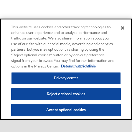
This website uses cookies and other tracking technologies to
enhance user experience and to analyze performance and
traffic on our website. We also share information about your
use of our site with our social media, advertising and analytics
partners, but you may opt out of this sharing by using the
“Reject optional cookies” button or by opt-out preference
signal from your browser. You may find further information and
options in the Privacy Center.
Datenschutzrichtlinie
Privacy center
Reject optional cookies
Accept optional cookies