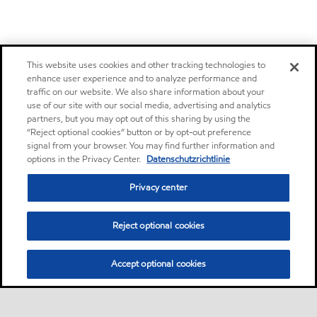
This website uses cookies and other tracking technologies to
enhance user experience and to analyze performance and
traffic on our website. We also share information about your
use of our site with our social media, advertising and analytics
partners, but you may opt out of this sharing by using the
“Reject optional cookies” button or by opt-out preference
signal from your browser. You may find further information and
options in the Privacy Center.
Datenschutzrichtlinie
Privacy center
Reject optional cookies
Accept optional cookies