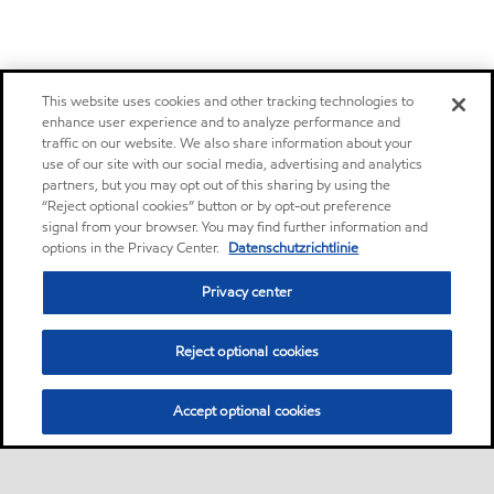
This website uses cookies and other tracking technologies to
enhance user experience and to analyze performance and
traffic on our website. We also share information about your
use of our site with our social media, advertising and analytics
partners, but you may opt out of this sharing by using the
“Reject optional cookies” button or by opt-out preference
signal from your browser. You may find further information and
options in the Privacy Center.
Datenschutzrichtlinie
Privacy center
Reject optional cookies
Accept optional cookies