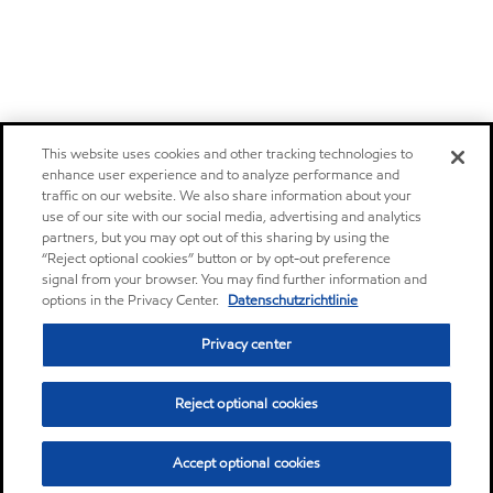
This website uses cookies and other tracking technologies to
enhance user experience and to analyze performance and
traffic on our website. We also share information about your
use of our site with our social media, advertising and analytics
partners, but you may opt out of this sharing by using the
“Reject optional cookies” button or by opt-out preference
signal from your browser. You may find further information and
options in the Privacy Center.
Datenschutzrichtlinie
Privacy center
Reject optional cookies
Accept optional cookies