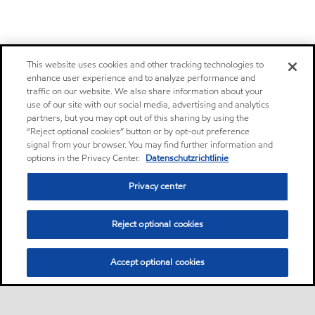
This website uses cookies and other tracking technologies to
enhance user experience and to analyze performance and
traffic on our website. We also share information about your
use of our site with our social media, advertising and analytics
partners, but you may opt out of this sharing by using the
“Reject optional cookies” button or by opt-out preference
signal from your browser. You may find further information and
options in the Privacy Center.
Datenschutzrichtlinie
Privacy center
Reject optional cookies
Accept optional cookies