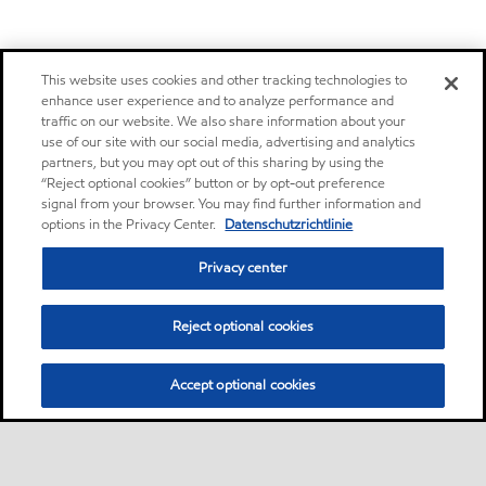
This website uses cookies and other tracking technologies to
enhance user experience and to analyze performance and
traffic on our website. We also share information about your
use of our site with our social media, advertising and analytics
partners, but you may opt out of this sharing by using the
“Reject optional cookies” button or by opt-out preference
signal from your browser. You may find further information and
options in the Privacy Center.
Datenschutzrichtlinie
Privacy center
Reject optional cookies
Accept optional cookies