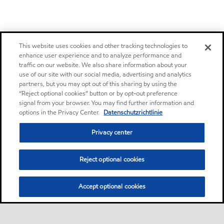
This website uses cookies and other tracking technologies to
enhance user experience and to analyze performance and
traffic on our website. We also share information about your
use of our site with our social media, advertising and analytics
partners, but you may opt out of this sharing by using the
“Reject optional cookies” button or by opt-out preference
signal from your browser. You may find further information and
options in the Privacy Center.
Datenschutzrichtlinie
Privacy center
Reject optional cookies
Accept optional cookies