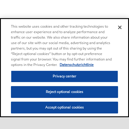
This website uses cookies and other tracking technologies to
enhance user experience and to analyze performance and
traffic on our website. We also share information about your
use of our site with our social media, advertising and analytics
partners, but you may opt out of this sharing by using the
“Reject optional cookies” button or by opt-out preference
signal from your browser. You may find further information and
options in the Privacy Center.
Datenschutzrichtlinie
Privacy center
Reject optional cookies
Accept optional cookies