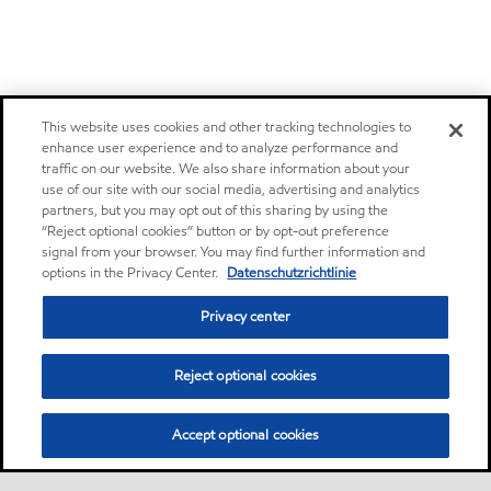
This website uses cookies and other tracking technologies to
enhance user experience and to analyze performance and
traffic on our website. We also share information about your
use of our site with our social media, advertising and analytics
partners, but you may opt out of this sharing by using the
“Reject optional cookies” button or by opt-out preference
signal from your browser. You may find further information and
options in the Privacy Center.
Datenschutzrichtlinie
Privacy center
Reject optional cookies
Accept optional cookies