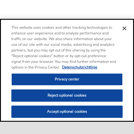
This website uses cookies and other tracking technologies to
enhance user experience and to analyze performance and
traffic on our website. We also share information about your
use of our site with our social media, advertising and analytics
partners, but you may opt out of this sharing by using the
“Reject optional cookies” button or by opt-out preference
signal from your browser. You may find further information and
options in the Privacy Center.
Datenschutzrichtlinie
Privacy center
Reject optional cookies
Accept optional cookies