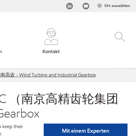
Ort auswählen
h
Kontakt
 - Wind Turbine and Industrial Gearbox
td. - NGC （南京高精齿轮集团
Gearbox
p keep their
Mit einem Experten
r.