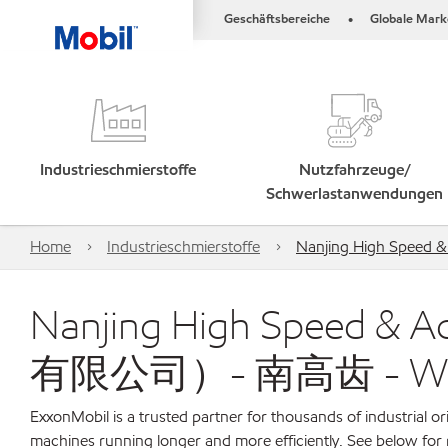
Geschäftsbereiche
Globale Mark
•
Industrieschmierstoffe
Nutzfahrzeuge/
Schwerlastanwendungen
Home
Industrieschmierstoffe
Nanjing High Spee
Nanjing High Speed 
有限公司）- 南高齿 - Wind Tu
ExxonMobil is a trusted partner for thousands of industrial 
machines running longer and more efficiently. See below for