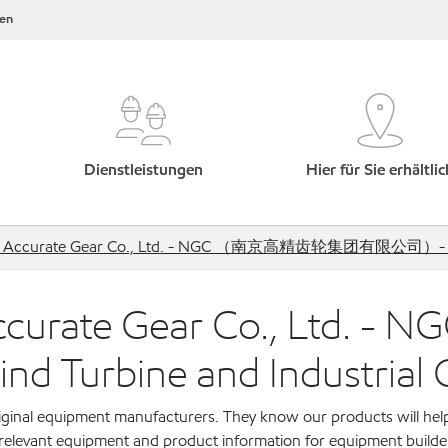
en
Dienstleistungen
Hier für Sie erhältlic
d & Accurate Gear Co., Ltd. - NGC （南京高精齿轮集团有限公司）- 南高齿
& Accurate Gear Co., L
rbine and Industrial 
original equipment manufacturers. They know our products will hel
 relevant equipment and product information for equipment builde