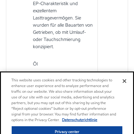
EP-Charakteristik und
exzellentem
Lasttragevermögen. Sie
wurden für alle Bauarten von
Getrieben, ob mit Umlauf-
oder Tauchschmierung
konzipiert.
Öl
Mobilgrease Special
This website uses cookies and other tracking technologies to
Produkt
enhance user experience and to analyze performance and
Lithiumverseiftes EP-
traffic on our website. We also share information about your
Mehrzweckschmierfett der
use of our site with our social media, advertising and analytics
NLGI-Klasse 2
partners, but you may opt out of this sharing by using the
“Reject optional cookies” button or by opt-out preference
signal from your browser. You may find further information and
Fett
options in the Privacy Center.
Datenschutzrichtlinie
Privacy center