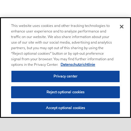
This website uses cookies and other tracking technologies to
enhance user experience and to analyze performance and
traffic on our website. We also share information about your
use of our site with our social media, advertising and analytics
partners, but you may opt out of this sharing by using the
“Reject optional cookies” button or by opt-out preference
signal from your browser. You may find further information and
options in the Privacy Center.
Datenschutzrichtlinie
Privacy center
Reject optional cookies
Accept optional cookies