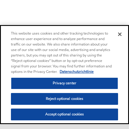
This website uses cookies and other tracking technologies to
enhance user experience and to analyze performance and
traffic on our website. We also share information about your
use of our site with our social media, advertising and analytics
partners, but you may opt out of this sharing by using the
“Reject optional cookies” button or by opt-out preference
signal from your browser. You may find further information and
options in the Privacy Center.
Datenschutzrichtlinie
Privacy center
Reject optional cookies
Accept optional cookies