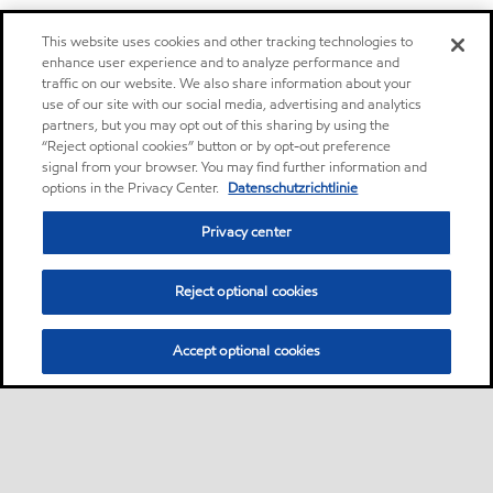
This website uses cookies and other tracking technologies to
enhance user experience and to analyze performance and
traffic on our website. We also share information about your
use of our site with our social media, advertising and analytics
partners, but you may opt out of this sharing by using the
“Reject optional cookies” button or by opt-out preference
signal from your browser. You may find further information and
options in the Privacy Center.
Datenschutzrichtlinie
Privacy center
Reject optional cookies
Accept optional cookies